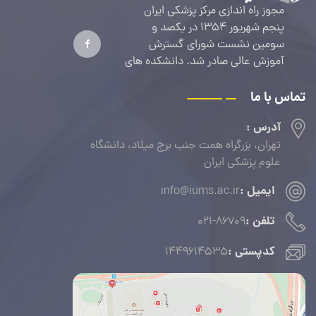
مجوز راه اندازی مرکز پزشکی ایران
پنجم شهریور 1354 در یکصد و
سومین نشست شورای گسترش
آموزش عالی صادر شد. دانشکده های
پزشکی، پرستاری و پیراپزشکی اولین
دانشکده های این مرکز بودند. اولین
تماس با ما
دانشجویان پزشکی مهر 1356 جذب
آدرس :
شدند.
تهران، بزرگراه همت جنب برج میلاد، دانشگاه
علوم پزشکی ایران
ایمیل :
info@iums.ac.ir
تلفن :
021-86709
کدپستی :
۱۴۴۹۶۱۴۵۳۵